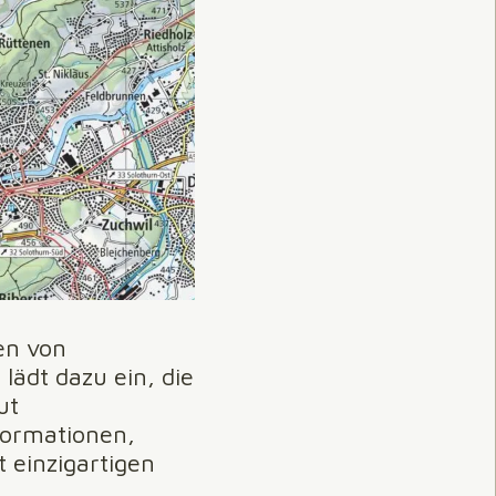
en von
ädt dazu ein, die
ut
Formationen,
 einzigartigen