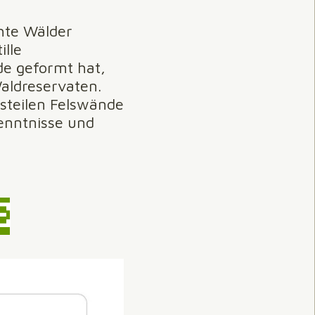
hte Wälder
ille
de geformt hat,
aldreservaten.
 steilen Felswände
enntnisse und
E